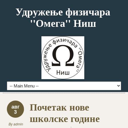
Удружење физичара
''Омега'' Ниш
Почетак нове
авг
3
школске године
By
admin