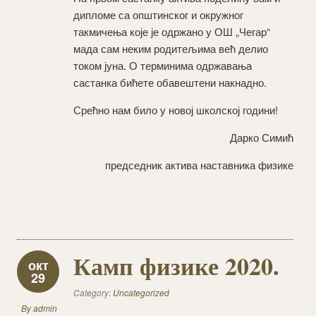
дипломе са општинског и окружног
такмичења које је одржано у ОШ „Чегар“
мада сам неким родитељима већ делио
током јуна. О терминима одржавања
састанка бићете обавештени накнадно.
Срећно нам било у новој школској години!
Дарко Симић
председник актива наставника физике
Камп физике 2020.
окт
29
Category:
Uncategorized
By
admin