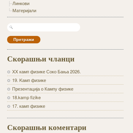
Линкови
Материјали
Претрага
за:
Скорашњи чланци
XX камп физике Соко Бања 2026.
19. Kамп физике
Презентација о Кампу физике
18.kamp fizike
17. камп физике
Скорашњи коментари