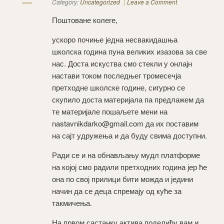
Category:
Uncategorized
Leave a Comment
Поштоване колеге,
ускоро почиње једна несвакидашња
школска година пуна великих изазова за све
нас. Доста искуства смо стекли у онлајн
настави током последњег тромесечја
претходне школске године, сигурно се
скупило доста материјала па предлажем да
те материјале пошаљете мени на
nastavnikdarko@gmail.com да их поставим
на сајт удружења и да буду свима доступни.
Ради се и на обнављању мудл платформе
на којој смо радили претходних година јер ће
она по свој прилици бити можда и једини
начин да се деца спремају од куће за
такмичења.
На првом састанку актива поделићу вам и